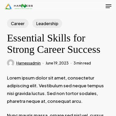
Men
Skip
to
Close
main
Career
Leadership
Menu
content
Essential Skills for
Strong Career Success
Harnessadmin
June 19, 2023
3 min read
Lorem ipsum dolor sit amet, consectetur
adipiscing elit. Vestibulum sed neque tempus
nisi gravida luctus. Sed non tortor sodales,
pharetra neque at, consequat arcu.
Nunc mauris massa, ornare sed nisl vel, cursus