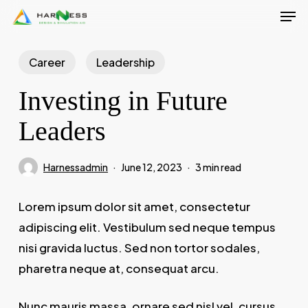
Men
Skip
to
Close
main
Career
Leadership
Menu
content
Investing in Future
Leaders
Harnessadmin
June 12, 2023
3 min read
Lorem ipsum dolor sit amet, consectetur
adipiscing elit. Vestibulum sed neque tempus
nisi gravida luctus. Sed non tortor sodales,
pharetra neque at, consequat arcu.
Nunc mauris massa, ornare sed nisl vel, cursus