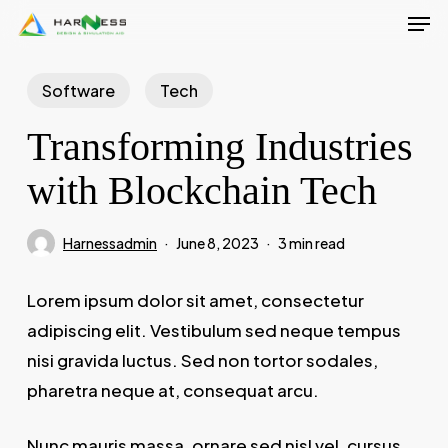
Men
Skip
to
Close
main
Software
Tech
Menu
content
Transforming Industries
with Blockchain Tech
Harnessadmin
June 8, 2023
3 min read
Lorem ipsum dolor sit amet, consectetur
adipiscing elit. Vestibulum sed neque tempus
nisi gravida luctus. Sed non tortor sodales,
pharetra neque at, consequat arcu.
Nunc mauris massa, ornare sed nisl vel, cursus